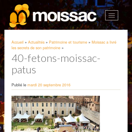
Afficher
la
navigatio
Accueil
»
Actualités
»
Patrimoine et tourisme
»
Moissac a livré
les secrets de son patrimoine
»
40-fetons-moissac-
patus
Publié le
mardi 20 septembre 2016