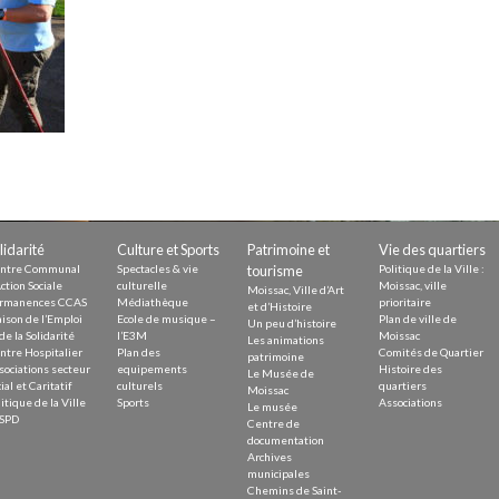
Demande
Demande 
Appels à
issac
lidarité
Culture et Sports
Patrimoine et
Vie des quartiers
ntre Communal
Spectacles & vie
tourisme
Politique de la Ville :
ction Sociale
culturelle
Moissac, ville
Moissac, Ville d’Art
rmanences CCAS
Médiathèque
prioritaire
et d’Histoire
ison de l’Emploi
Ecole de musique –
Plan de ville de
Un peu d’histoire
de la Solidarité
l’E3M
Moissac
Les animations
ntre Hospitalier
Plan des
Comités de Quartier
 durable
patrimoine
sociations secteur
equipements
Histoire des
Le Musée de
ial et Caritatif
culturels
quartiers
Moissac
itique de la Ville
Sports
Associations
Le musée
SPD
Centre de
documentation
Archives
municipales
Chemins de Saint-