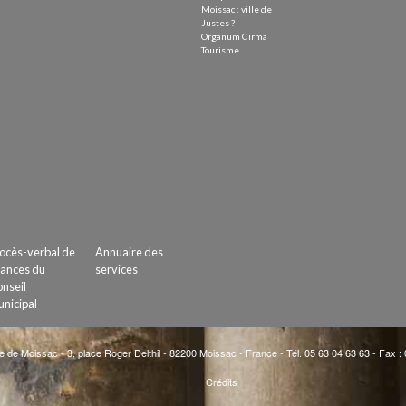
Moissac : ville de
Justes ?
Organum Cirma
Tourisme
ocès-verbal de
Annuaire des
ances du
services
nseil
nicipal
e de Moissac - 3, place Roger Delthil - 82200 Moissac - France - Tél. 05 63 04 63 63 - Fax :
Crédits