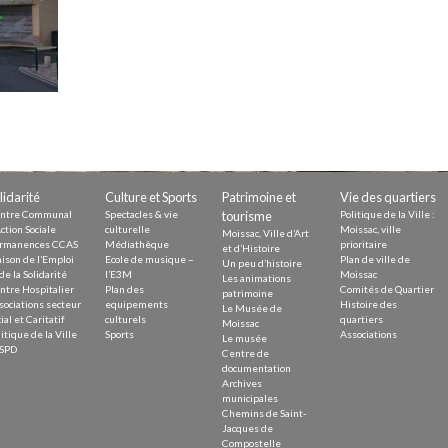
Demande
Demande 
Appels à
issac
lidarité
Culture et Sports
Patrimoine et
Vie des quartiers
ntre Communal
Spectacles & vie
tourisme
Politique de la Ville :
ction Sociale
culturelle
Moissac, ville
Moissac, Ville d’Art
rmanences CCAS
Médiathèque
prioritaire
et d’Histoire
ison de l’Emploi
Ecole de musique –
Plan de ville de
Un peu d’histoire
de la Solidarité
l’E3M
Moissac
Les animations
ntre Hospitalier
Plan des
Comités de Quartier
patrimoine
sociations secteur
equipements
Histoire des
Le Musée de
 durable
ial et Caritatif
culturels
quartiers
Moissac
itique de la Ville
Sports
Associations
Le musée
SPD
Centre de
documentation
Archives
municipales
Chemins de Saint-
Jacques de
Compostelle