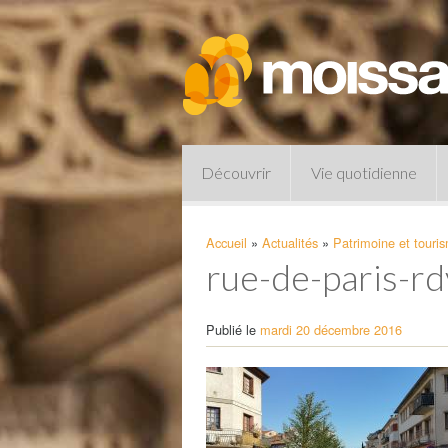
Découvrir
Vie quotidienne
Accueil
»
Actualités
»
Patrimoine et touri
rue-de-paris-rd
Publié le
mardi 20 décembre 2016
Pharmacies de garde