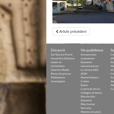
Petite Enfance – Crèche
Écoles
Centre de loisirs
Collèges et lycées
Le service AED-AESH
Article précédent
Pôle fruitier
Tourisme
Marchés de plein vent
PAM – Pôle d’Attractivité de Mo
Découvrir
Vie quotidienne
So
Zones d’activités économiques
De l’Eau à la Pierre
Annuaire des
Ce
Animations du centre-ville
Grand Site Occitanie
associations
d’A
Annuaire des commerces
Labels et
Education
Pe
Démarchage
distinctions
L’accueil jeunes
Ma
Galeries Photos
Le service AED-
et 
Revue de presse
AESH
Ce
Urbanisme
Publications
Petite Enfance –
As
Environnement développement
municipales
Crèche
Soc
Déchets
Écoles
Pol
Centre de loisirs
CL
Eau
Collèges et lycées
Prévention des risques
Plan de ville
Crues
Économie
Pôle fruitier
Tourisme
Marchés de plein