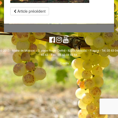
Article précédent
© 2015 - Mairie de Moissac - 3, place Roger Delthil - 82200 Moissac - France - Tél. 05 63 04
63 63 - Fax : 05 63 04 63 64
Crédits