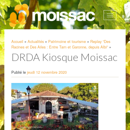
Afficher
la
navigatio
Accueil
»
Actualités
»
Patrimoine et tourisme
»
Replay “Des
Racines et Des Ailes : Entre Tarn et Garonne, depuis Albi”
»
DRDA Kiosque Moissac
Publié le
jeudi 12 novembre 2020