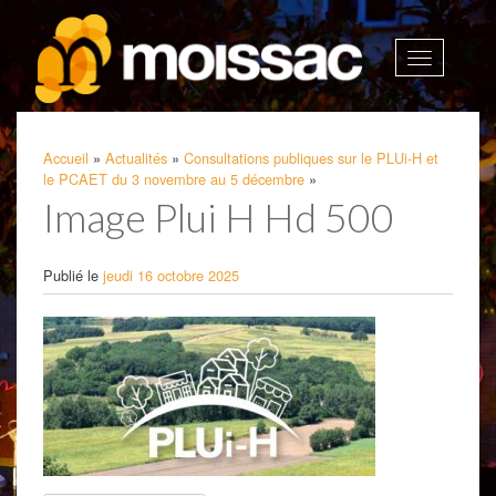
Afficher
la
navigatio
Accueil
»
Actualités
»
Consultations publiques sur le PLUi-H et
le PCAET du 3 novembre au 5 décembre
»
Image Plui H Hd 500
Publié le
jeudi 16 octobre 2025