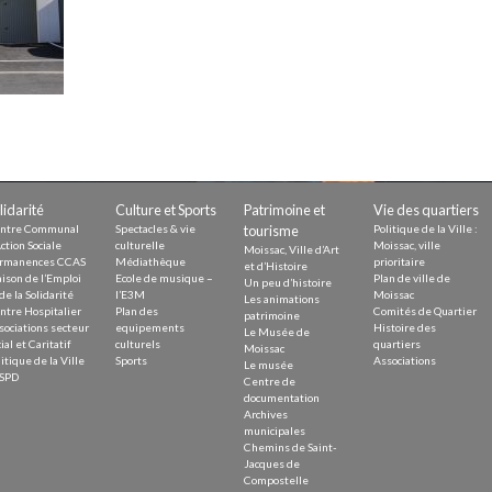
Demande
Demande 
Appels à
lidarité
Culture et Sports
Patrimoine et
Vie des quartiers
issac
ntre Communal
Spectacles & vie
tourisme
Politique de la Ville :
ction Sociale
culturelle
Moissac, ville
Moissac, Ville d’Art
rmanences CCAS
Médiathèque
prioritaire
et d’Histoire
ison de l’Emploi
Ecole de musique –
Plan de ville de
Un peu d’histoire
de la Solidarité
l’E3M
Moissac
Les animations
ntre Hospitalier
Plan des
Comités de Quartier
patrimoine
sociations secteur
equipements
Histoire des
Le Musée de
ial et Caritatif
culturels
quartiers
Moissac
 durable
itique de la Ville
Sports
Associations
Le musée
SPD
Centre de
documentation
Archives
municipales
Chemins de Saint-
Jacques de
Compostelle