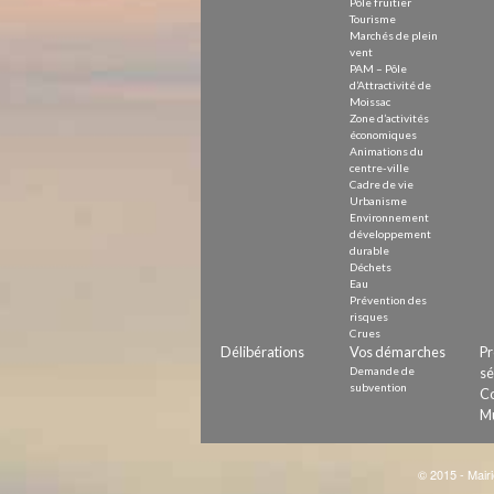
Pôle fruitier
Tourisme
Marchés de plein
vent
PAM – Pôle
d’Attractivité de
Moissac
Zone d’activités
économiques
Animations du
centre-ville
Cadre de vie
Urbanisme
Environnement
développement
durable
Déchets
Eau
Prévention des
risques
Crues
Délibérations
Vos démarches
Pr
Demande de
sé
subvention
Co
Mu
© 2015 - Mairi