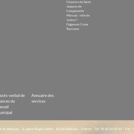
Chemins de Saint-
Jacques de
Compostelle
Moissac : ville de
Justes ?
Organum Cirma
Tourisme
ocès-verbal de
Annuaire des
ances du
services
nseil
nicipal
e de Moissac - 3, place Roger Delthil - 82200 Moissac - France - Tél. 05 63 04 63 63 - Fax :