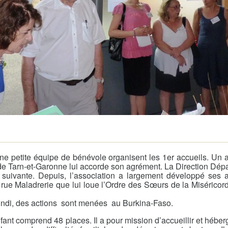
Demande
Demande 
Appels à
issac
 petite équipe de bénévole organisent les 1er accueils. Un an
 durable
de Tarn-et-Garonne lui accorde son agrément. La Direction Dépa
 suivante. Depuis, l’association a largement développé ses 
 rue Maladrerie que lui loue l’Ordre des Sœurs de la Miséricor
rundi, des actions sont menées au Burkina-Faso.
fant comprend 48 places. Il a pour mission d’accueillir et hébe