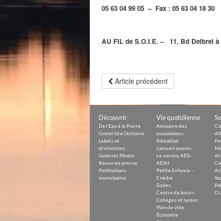
05 63 04 99 05 – Fax : 05 63 04 18 30
AU FIL de S.O.I.E. – 11, Bd Delbrel à 
Article précédent
Découvrir
Vie quotidienne
So
De l’Eau à la Pierre
Annuaire des
Ce
Grand Site Occitanie
associations
d’A
Labels et
Education
Pe
distinctions
L’accueil jeunes
Ma
Galeries Photos
Le service AED-
et 
Revue de presse
AESH
Ce
Publications
Petite Enfance –
As
municipales
Crèche
Soc
Écoles
Pol
Centre de loisirs
CL
Collèges et lycées
Plan de ville
Économie