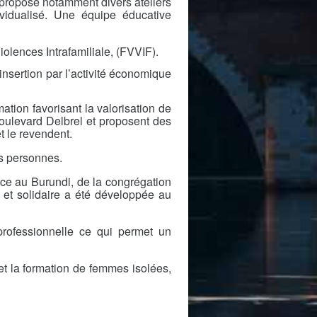
Il propose notamment divers ateliers
ividualisé. Une équipe éducative
lences Intrafamiliale, (FVVIF).
’insertion par l’activité économique
ation favorisant la valorisation de
 boulevard Delbrel et proposent des
et le revendent.
es personnes.
ce au Burundi, de la congrégation
et solidaire a été développée au
professionnelle ce qui permet un
 et la formation de femmes isolées,