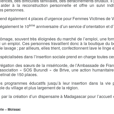
olences, des difficultés familiales, des déracinements brutaux. 
aider à la reconstruction personnelle et offre un suivi ind
ces personnes.
end également 4 places d’urgence pour Femmes Victimes de Vio
ème
t également le 10
anniversaire d’un service d’orientation et d
chômage, souvent très éloignées du marché de l’emploi, une form
ainsi un emploi. Ces personnes travaillent donc à la boutique du
lavage ; par ailleurs, elles trient, confectionnent lave le linge 
spécialisées dans l’insertion sociale prend en charge toutes c
ngrégation des sœurs de la miséricorde, de l’Ambassade de Fran
ssociation « SOS Burundi » de Brive, une action humanitaire 
elinat de 150 places.
es programmes éducatifs jusqu’à leur insertion dans la vie 
 du village et plus largement de la région.
e par la création d’un dispensaire à Madagascar pour l’accueil
rie – Moissac