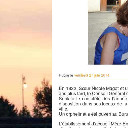
Petite Enfance – Crèche
Écoles
Centre de loisirs
Collèges et lycées
Le service AED-AESH
Pôle fruitier
Tourisme
Marchés de plein vent
PAM – Pôle d’Attractivité de Mo
Zones d’activités économiques
Animations du centre-ville
Annuaire des commerces
Démarchage
Publié le
vendredi 27 juin 2014
Urbanisme
En 1982, Sœur Nicole Magot et une
Environnement développement
ans plus tard, le Conseil Général 
Déchets
Sociale le complète dès l’année
Eau
disposition dans ses locaux de la
Prévention des risques
ville.
Crues
Un orphelinat a été ouvert au Bu
L’établissement d’accueil Mère-En