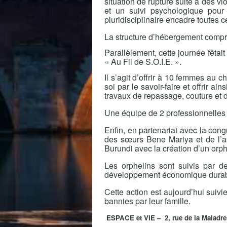
situation de rupture suite à des vi
et un suivi psychologique pour 
pluridisciplinaire encadre toutes 
La structure d’hébergement compr
Parallèlement, cette journée fêtai
« Au Fil de S.O.I.E. ».
Il s’agit d’offrir à 10 femmes au 
soi par le savoir-faire et offrir 
travaux de repassage, couture et de 
Une équipe de 2 professionnelles 
Enfin, en partenariat avec la co
des sœurs Bene Mariya et de l’a
Burundi avec la création d’un orph
Les orphelins sont suivis par d
développement économique durable
Cette action est aujourd’hui suivi
bannies par leur famille.
ESPACE et VIE – 2, rue de la Maladre