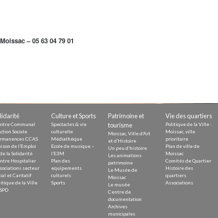
Moissac – 05 63 04 79 01
lidarité
Culture et Sports
Patrimoine et
Vie des quartiers
ntre Communal
Spectacles & vie
tourisme
Politique de la Ville :
ction Sociale
culturelle
Moissac, ville
Moissac, Ville d’Art
rmanences CCAS
Médiathèque
prioritaire
et d’Histoire
ison de l’Emploi
Ecole de musique –
Plan de ville de
Un peu d’histoire
de la Solidarité
l’E3M
Moissac
Les animations
ntre Hospitalier
Plan des
Comités de Quartier
patrimoine
sociations secteur
equipements
Histoire des
Le Musée de
ial et Caritatif
culturels
quartiers
Moissac
itique de la Ville
Sports
Associations
Le musée
SPD
Centre de
documentation
Archives
municipales