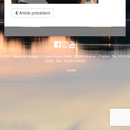
Article précédent
© 2015 - Mairie de Moissac - 3, place Roger Delthil - 82200 Moissac - France - Tél. 05 63 04
63 63 - Fax : 05 63 04 63 64
Crédits