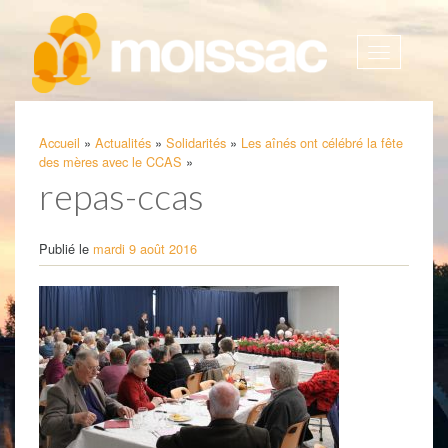
Afficher
la
navigatio
Accueil
»
Actualités
»
Solidarités
»
Les aînés ont célébré la fête
des mères avec le CCAS
»
repas-ccas
Publié le
mardi 9 août 2016