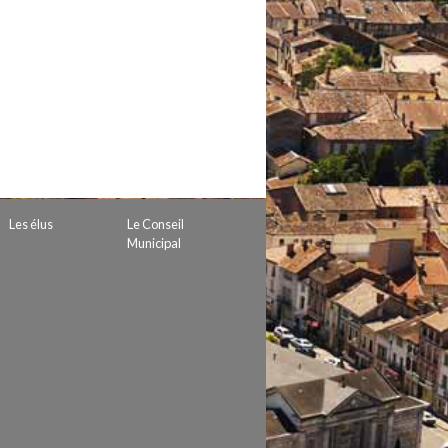
 de subvention
d’autorisation de tournage
 projets
Les élus
Le Conseil
Municipal