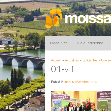
Découvrir
Vie quotidienne
Accueil
»
Actualités
»
Solidarités
»
Une se
01-vif
Publié le
lundi 5 décembre 2016
Pharmacies de garde