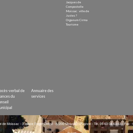
Jacques de
Compostelle
Moissac : ville de
Justes ?
Organum Cirma
Tourisme
ocès-verbal de
Annuaire des
ances du
services
nseil
nicipal
e de Moissac - 3, place Roger Delthil - 82200 Moissac - France - Tél. 05 63 04 63 63 - Fax :