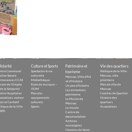
Demande
Demande 
Appels à
issac
lidarité
Culture et Sports
Patrimoine et
Vie des quartiers
ntre Communal
Spectacles & vie
tourisme
Politique de la Ville :
ction Sociale
culturelle
Moissac, ville
Moissac, Ville d’Art
rmanences CCAS
Médiathèque
prioritaire
et d’Histoire
ison de l’Emploi
Ecole de musique –
Plan de ville de
Un peu d’histoire
de la Solidarité
l’E3M
Moissac
Les animations
ntre Hospitalier
Plan des
Comités de Quartier
 durable
patrimoine
sociations secteur
equipements
Histoire des
Le Musée de
ial et Caritatif
culturels
quartiers
Moissac
itique de la Ville
Sports
Associations
Le musée
SPD
Centre de
documentation
Archives
municipales
Chemins de Saint-