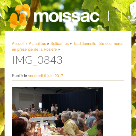
Afficher
la
navigatio
Accueil
»
Actualités
»
Solidarités
»
Traditionnelle fête des mères
en présence de la Rosière
»
IMG_0843
Publié le
vendredi 9 juin 2017