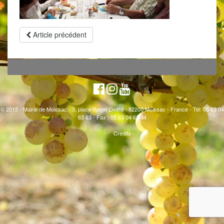
Article précédent
© 2015 - Mairie de Moissac - 3, place Roger Delthil - 82200 Moissac - France - Tél. 05 63 04
63 63 - Fax : 05 63 04 63 64
Crédits