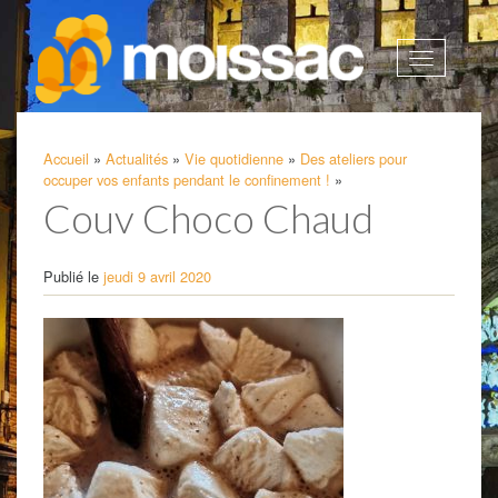
Afficher
la
navigatio
Accueil
»
Actualités
»
Vie quotidienne
»
Des ateliers pour
occuper vos enfants pendant le confinement !
»
Couv Choco Chaud
Publié le
jeudi 9 avril 2020