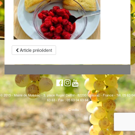
Article précédent
© 2015 - Mairie de Moissac - 3, place Roger Delthil - 82200 Moissac - France - Tél. 05 63 04
63 63 - Fax : 05 63 04 63 64
Crédits