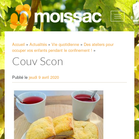
Afficher
la
navigatio
Accueil
»
Actualités
»
Vie quotidienne
»
Des ateliers pour
occuper vos enfants pendant le confinement !
»
Couv Scon
Publié le
jeudi 9 avril 2020