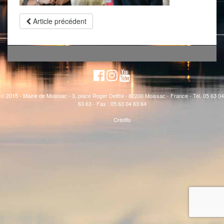
Article précédent
© 2015 - Mairie de Moissac - 3, place Roger Delthil - 82200 Moissac - France - Tél. 05 63 04
63 63 - Fax : 05 63 04 63 64
Crédits