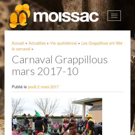
Afficher
la
navigatio
Accueil
»
Actualités
»
Vie quotidienne
»
Les Grappillous ont fêté
le carnaval
»
Carnaval Grappillous
mars 2017-10
Publié le
jeudi 2 mars 2017