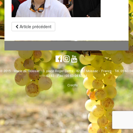
Article précédent
© 2015 - Mairie de Moissac - 3, place Roger Delthil - 82200 Moissac - France - Tél. 05 63 04
63 63 - Fax : 05 63 04 63 64
Crédits