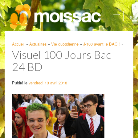
Afficher
la
navigatio
Accueil
»
Actualités
»
Vie quotidienne
»
J-100 avant le BAC !
»
Visuel 100 Jours Bac
24 BD
Publié le
vendredi 13 avril 2018