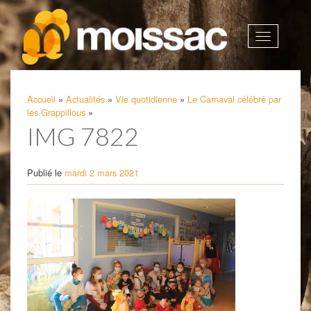
Afficher
la
navigatio
Accueil
»
Actualités
»
Vie quotidienne
»
Le Carnaval célébré par
les Grappillous
»
IMG 7822
Publié le
mardi 2 mars 2021