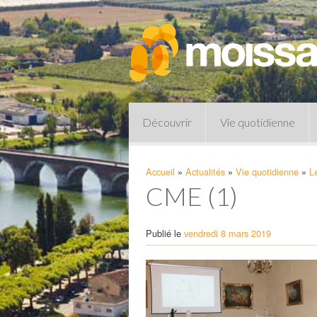
Découvrir
Vie quotidienne
Accueil
»
Actualités
»
Vie quotidienne
»
L
CME (1)
Publié le
vendredi 8 mars 2019
Pharmacies de garde