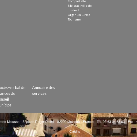
Compostelle
Moissac : ville de
Justes ?
Organum Cirma
Tourisme
ocès-verbal de
Annuaire des
ances du
services
nseil
nicipal
e de Moissac - 3, place Roger Delthil - 82200 Moissac - France - Tél. 05 63 04 63 63 - Fax :
Crédits