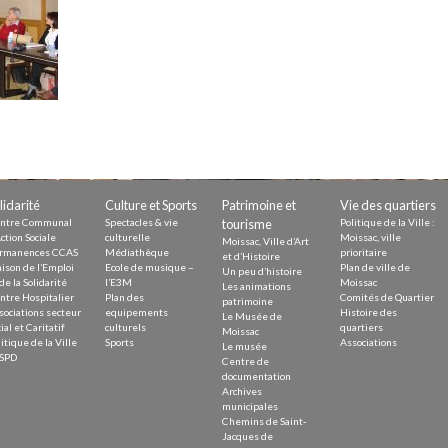
Demande
Demande 
Appels à
issac
lidarité
Culture et Sports
Patrimoine et
Vie des quartiers
ntre Communal
Spectacles & vie
tourisme
Politique de la Ville :
ction Sociale
culturelle
Moissac, ville
Moissac, Ville d’Art
rmanences CCAS
Médiathèque
prioritaire
et d’Histoire
ison de l’Emploi
Ecole de musique –
Plan de ville de
Un peu d’histoire
de la Solidarité
l’E3M
Moissac
Les animations
ntre Hospitalier
Plan des
Comités de Quartier
patrimoine
sociations secteur
equipements
Histoire des
Le Musée de
 durable
ial et Caritatif
culturels
quartiers
Moissac
itique de la Ville
Sports
Associations
Le musée
SPD
Centre de
documentation
Archives
municipales
Chemins de Saint-
Jacques de