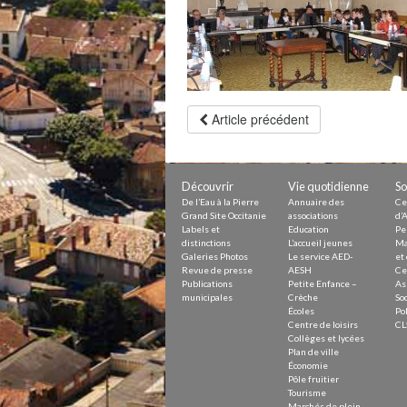
Petite Enfance – Crèche
Écoles
Centre de loisirs
Collèges et lycées
Le service AED-AESH
Article précédent
Pôle fruitier
Tourisme
Marchés de plein vent
PAM – Pôle d’Attractivité de Mo
Découvrir
Vie quotidienne
So
Zones d’activités économiques
De l’Eau à la Pierre
Annuaire des
Ce
Animations du centre-ville
Grand Site Occitanie
associations
d’A
Annuaire des commerces
Labels et
Education
Pe
Démarchage
distinctions
L’accueil jeunes
Ma
Galeries Photos
Le service AED-
et 
Revue de presse
AESH
Ce
Urbanisme
Publications
Petite Enfance –
As
Environnement développement
municipales
Crèche
Soc
Déchets
Écoles
Pol
Eau
Centre de loisirs
CL
Prévention des risques
Collèges et lycées
Crues
Plan de ville
Économie
Pôle fruitier
Tourisme
Marchés de plein