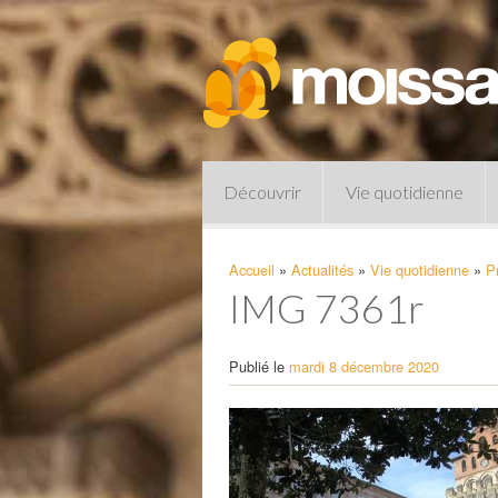
Découvrir
Vie quotidienne
Accueil
»
Actualités
»
Vie quotidienne
»
P
IMG 7361r
Publié le
mardi 8 décembre 2020
Pharmacies de garde