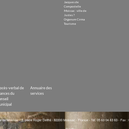
Jacques de
Compostelle
Moissac : ville de
Justes ?
Organum Cirma
Tourisme
ocès-verbal de
Annuaire des
ances du
services
nseil
nicipal
e de Moissac - 3, place Roger Delthil - 82200 Moissac - France - Tél. 05 63 04 63 63 - Fax :