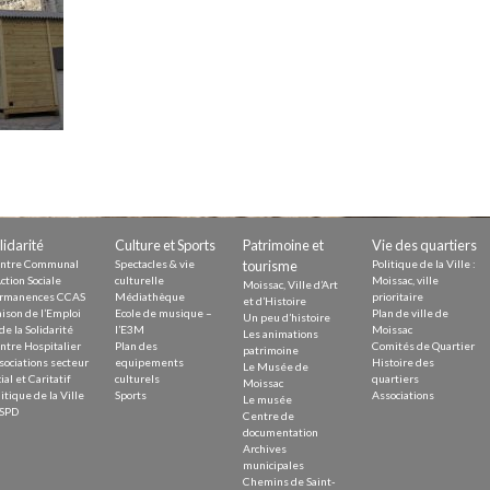
Demande
Demande 
Appels à
issac
lidarité
Culture et Sports
Patrimoine et
Vie des quartiers
ntre Communal
Spectacles & vie
tourisme
Politique de la Ville :
ction Sociale
culturelle
Moissac, ville
Moissac, Ville d’Art
rmanences CCAS
Médiathèque
prioritaire
et d’Histoire
ison de l’Emploi
Ecole de musique –
Plan de ville de
Un peu d’histoire
de la Solidarité
l’E3M
Moissac
Les animations
ntre Hospitalier
Plan des
Comités de Quartier
 durable
patrimoine
sociations secteur
equipements
Histoire des
Le Musée de
ial et Caritatif
culturels
quartiers
Moissac
itique de la Ville
Sports
Associations
Le musée
SPD
Centre de
documentation
Archives
municipales
Chemins de Saint-