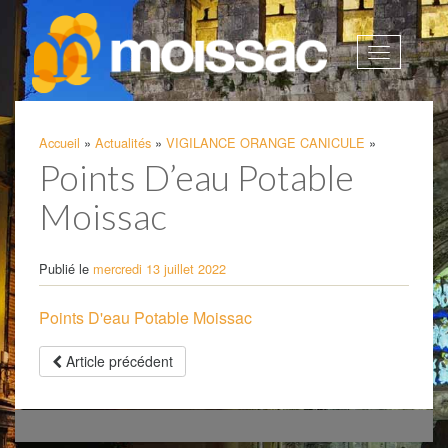
Afficher
la
navigatio
Accueil
»
Actualités
»
VIGILANCE ORANGE CANICULE
»
Points D’eau Potable
Moissac
Publié le
mercredi 13 juillet 2022
Points D'eau Potable Moissac
Article précédent