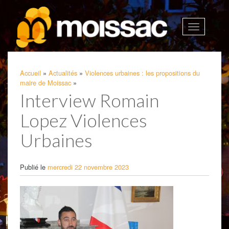
Afficher
la
navigatio
Accueil
»
Actualités
»
Violences urbaines : les propositions du
maire de Moissac
»
Interview Romain
Lopez Violences
Urbaines
Publié le
mercredi 22 novembre 2023