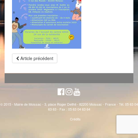
Article précédent
© 2015 - Mairie de Moissac - 3, place Roger Delthil - 82200 Moissac - France - Tél. 05 63 04
63 63 - Fax : 05 63 04 63 64
Crédits