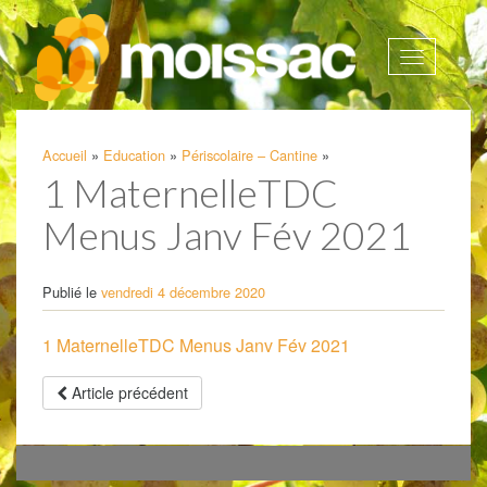
Afficher
la
navigatio
Accueil
»
Education
»
Périscolaire – Cantine
»
1 MaternelleTDC
Menus Janv Fév 2021
Publié le
vendredi 4 décembre 2020
1 MaternelleTDC Menus Janv Fév 2021
Article précédent