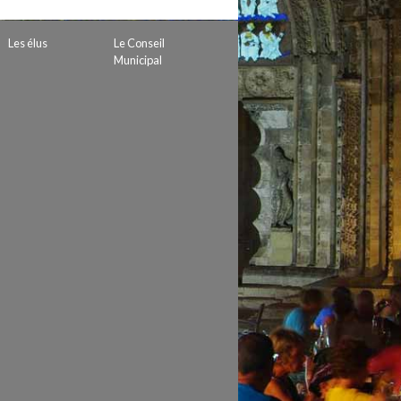
 de subvention
d’autorisation de tournage
Les élus
Le Conseil
 projets
Municipal