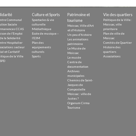
Demande
Demande 
lidarité
Culture et Sports
Patrimoine et
Vie des quartiers
Appels à
ntre Communal
Spectacles & vie
tourisme
Politique de la Ville :
ction Sociale
culturelle
Moissac, ville
Moissac, Ville d’Art
rmanences CCAS
Médiathèque
prioritaire
et d’Histoire
ison de l’Emploi
Ecole de musique –
Plan de ville de
Un peu d’histoire
de la Solidarité
l’E3M
Moissac
Les animations
ntre Hospitalier
Plan des
Comités de Quartier
patrimoine
sociations secteur
equipements
Histoire des
Le Musée de
ial et Caritatif
culturels
quartiers
Moissac
itique de la Ville
Sports
Associations
Le musée
issac
SPD
Centre de
documentation
Archives
municipales
Chemins de Saint-
Jacques de
Compostelle
Moissac : ville de
 durable
Justes ?
Organum Cirma
Tourisme