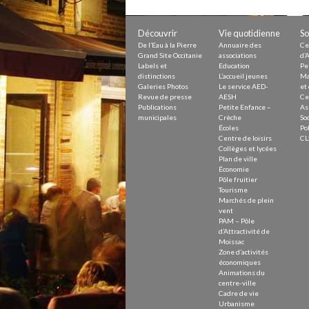
Petite Enfance – Crèche
Écoles
Centre de loisirs
Découvrir
Vie quotidienne
So
Collèges et lycées
De l’Eau à la Pierre
Annuaire des
Ce
Le service AED-AESH
Grand Site Occitanie
associations
d’A
Labels et
Education
Pe
distinctions
L’accueil jeunes
Ma
Galeries Photos
Le service AED-
et 
Revue de presse
AESH
Ce
Pôle fruitier
Publications
Petite Enfance –
As
Tourisme
municipales
Crèche
Soc
Marchés de plein vent
Écoles
Pol
PAM – Pôle d’Attractivité de Mo
Centre de loisirs
CL
Zones d’activités économiques
Collèges et lycées
Animations du centre-ville
Plan de ville
Annuaire des commerces
Économie
Démarchage
Pôle fruitier
Tourisme
Marchés de plein
Urbanisme
vent
Environnement développement
PAM – Pôle
Déchets
d’Attractivité de
Eau
Moissac
Zone d’activités
Prévention des risques
économiques
Crues
Animations du
centre-ville
Cadre de vie
Urbanisme