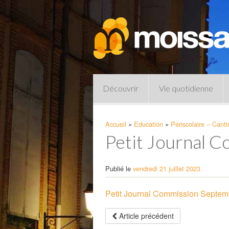
Découvrir
Vie quotidienne
Accueil
»
Education
»
Périscolaire – Canti
Petit Journal 
Publié le
vendredi 21 juillet 2023
Petit Journal Commission Septem
Pharmacies de garde
Article précédent