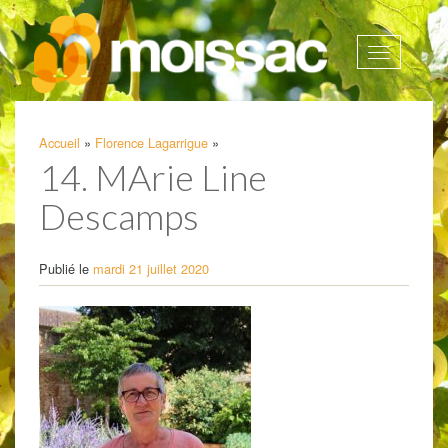
Afficher
la
navigatio
Accueil
»
Florence Lagarrigue
»
14. MArie Line
Descamps
Publié le
mardi 21 juillet 2020