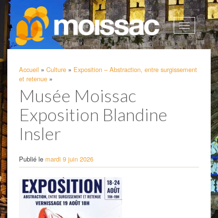
Afficher
la
navigatio
Accueil
»
Culture
»
Exposition – Abstraction, entre surgissement
et retenue
»
Musée Moissac
Exposition Blandine
Insler
Publié le
mardi 9 juin 2026