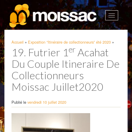
Afficher
la
navigatio
Accueil
»
Exposition “Itinéraire de collectionneurs” été 2020
»
er
19. Futrier 1
Acahat
Du Couple Itineraire De
Collectionneurs
Moissac Juillet2020
Publié le
vendredi 10 juillet 2020