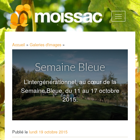
Afficher
la
navigatio
Accueil
»
Galeries d'images
»
Semaine Bleue
L’intergénérationnel, au cœur de la
Semaine Bleue, du 11 au 17 octobre
2015.
Publié le
lundi 19 octobre 2015