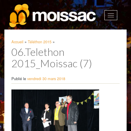
Afficher
la
navigatio
Accueil
»
Téléthon 2015
»
06.Telethon
2015_Moissac (7)
Publié le
vendredi 30 mars 2018