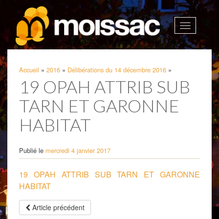
Afficher
la
navigatio
Accueil
»
2016
»
Délibérations du 14 décembre 2016
»
19 OPAH ATTRIB SUB
TARN ET GARONNE
HABITAT
Publié le
mercredi 4 janvier 2017
19 OPAH ATTRIB SUB TARN ET GARONNE
HABITAT
Article précédent