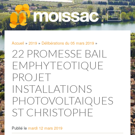
Afficher
la
navigatio
Accueil
»
2019
»
Délibérations du 05 mars 2019
»
22 PROMESSE BAIL
EMPHYTEOTIQUE
PROJET
INSTALLATIONS
PHOTOVOLTAIQUES
ST CHRISTOPHE
Publié le
mardi 12 mars 2019