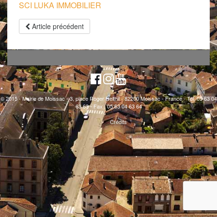
SCI LUKA IMMOBILIER
Article précédent
© 2015 - Mairie de Moissac - 3, place Roger Delthil - 82200 Moissac - France - Tél. 05 63 04
63 63 - Fax : 05 63 04 63 64
Crédits