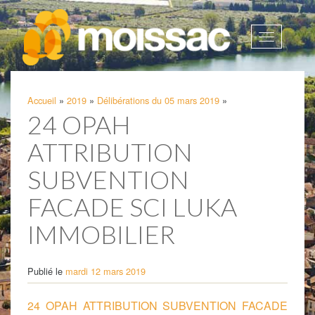
Afficher
la
navigatio
Accueil
»
2019
»
Délibérations du 05 mars 2019
»
24 OPAH
ATTRIBUTION
SUBVENTION
FACADE SCI LUKA
IMMOBILIER
Publié le
mardi 12 mars 2019
24 OPAH ATTRIBUTION SUBVENTION FACADE