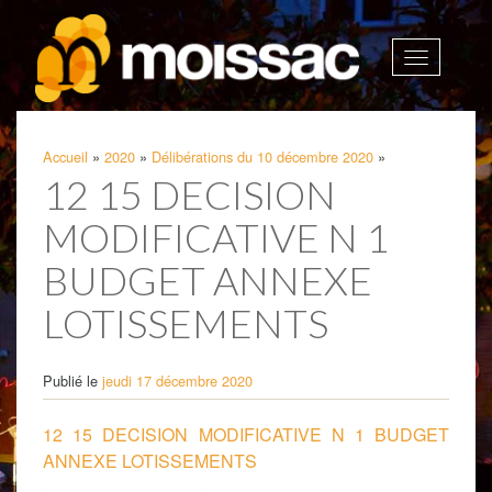
Afficher
la
navigatio
Accueil
»
2020
»
Délibérations du 10 décembre 2020
»
12 15 DECISION
MODIFICATIVE N 1
BUDGET ANNEXE
LOTISSEMENTS
Publié le
jeudi 17 décembre 2020
12 15 DECISION MODIFICATIVE N 1 BUDGET
ANNEXE LOTISSEMENTS