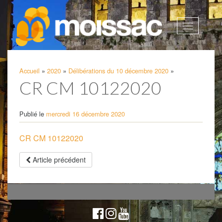
Afficher
la
navigatio
Accueil
»
2020
»
Délibérations du 10 décembre 2020
»
CR CM 10122020
Publié le
mercredi 16 décembre 2020
CR CM 10122020
Article précédent