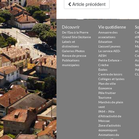
Petite Enfance – Crèche
Article précédent
Écoles
Centre de loisirs
Collèges et lycées
Le service AED-AESH
Découvrir
Vie quotidienne
So
De l’Eau à la Pierre
Annuaire des
Ce
Grand Site Occitanie
associations
d’A
Labels et
Education
Pe
Pôle fruitier
distinctions
L’accueil jeunes
Ma
Tourisme
Galeries Photos
Le service AED-
et 
Marchés de plein vent
Revue de presse
AESH
Ce
PAM – Pôle d’Attractivité de Mo
Publications
Petite Enfance –
As
Zones d’activités économiques
municipales
Crèche
Soc
Écoles
Pol
Animations du centre-ville
Centre de loisirs
CL
Annuaire des commerces
Collèges et lycées
Démarchage
Plan de ville
Économie
Pôle fruitier
Urbanisme
Tourisme
Environnement développement
Marchés de plein
Déchets
vent
Eau
PAM – Pôle
Prévention des risques
d’Attractivité de
Crues
Moissac
Zone d’activités
économiques
Animations du