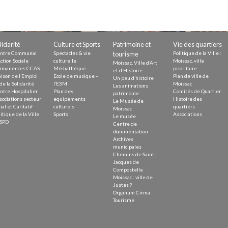
Demande
Demande 
Appels à
lidarité
Culture et Sports
Patrimoine et
Vie des quartiers
ntre Communal
Spectacles & vie
tourisme
Politique de la Ville :
ction Sociale
culturelle
Moissac, ville
Moissac, Ville d’Art
rmanences CCAS
Médiathèque
prioritaire
et d’Histoire
ison de l’Emploi
Ecole de musique –
Plan de ville de
Un peu d’histoire
de la Solidarité
l’E3M
Moissac
Les animations
ntre Hospitalier
Plan des
Comités de Quartier
patrimoine
issac
sociations secteur
equipements
Histoire des
Le Musée de
ial et Caritatif
culturels
quartiers
Moissac
itique de la Ville
Sports
Associations
Le musée
SPD
Centre de
documentation
Archives
municipales
Chemins de Saint-
 durable
Jacques de
Compostelle
Moissac : ville de
Justes ?
Organum Cirma
Tourisme