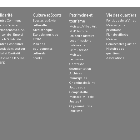
Demande
Demande 
lidarité
Culture et Sports
Patrimoine et
Vie des quartiers
Appels à
ntre Communal
Spectacles & vie
tourisme
Politique de la Ville :
ction Sociale
culturelle
Moissac, ville
Moissac, Ville d’Art
rmanences CCAS
Médiathèque
prioritaire
et d’Histoire
ison de l’Emploi
Ecole de musique –
Plan de ville de
Un peu d’histoire
de la Solidarité
l’E3M
Moissac
Les animations
ntre Hospitalier
Plan des
Comités de Quartier
patrimoine
sociations secteur
equipements
Histoire des
Le Musée de
ial et Caritatif
culturels
quartiers
Moissac
itique de la Ville
Sports
Associations
Le musée
issac
SPD
Centre de
documentation
Archives
municipales
Chemins de Saint-
Jacques de
Compostelle
Moissac : ville de
 durable
Justes ?
Organum Cirma
Tourisme