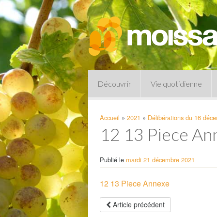
Découvrir
Vie quotidienne
Accueil
»
2021
»
Délibérations du 16 déc
12 13 Piece An
Publié le
mardi 21 décembre 2021
12 13 Piece Annexe
Pharmacies de garde
Article précédent