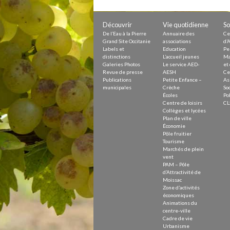
Petite Enfance – Crèche
Écoles
Centre de loisirs
Découvrir
Vie quotidienne
So
Collèges et lycées
De l’Eau à la Pierre
Annuaire des
Ce
Le service AED-AESH
Grand Site Occitanie
associations
d’A
Labels et
Education
Pe
distinctions
L’accueil jeunes
Ma
Galeries Photos
Le service AED-
et 
Revue de presse
AESH
Ce
Pôle fruitier
Publications
Petite Enfance –
As
Tourisme
municipales
Crèche
Soc
Marchés de plein vent
Écoles
Pol
PAM – Pôle d’Attractivité de Mo
Centre de loisirs
CL
Zones d’activités économiques
Collèges et lycées
Animations du centre-ville
Plan de ville
Annuaire des commerces
Économie
Démarchage
Pôle fruitier
Tourisme
Marchés de plein
Urbanisme
vent
Environnement développement
PAM – Pôle
Déchets
d’Attractivité de
Eau
Moissac
Zone d’activités
Prévention des risques
économiques
Crues
Animations du
centre-ville
Cadre de vie
Urbanisme