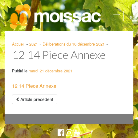
Afficher
la
navigatio
Accueil
»
2021
»
Délibérations du 16 décembre 2021
»
12 14 Piece Annexe
Publié le
mardi 21 décembre 2021
12 14 Piece Annexe
Article précédent