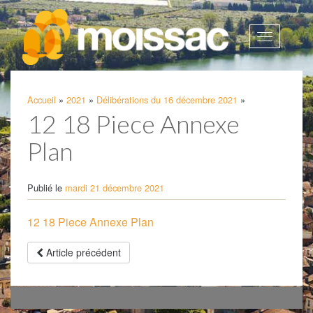
Afficher
la
navigatio
Accueil
»
2021
»
Délibérations du 16 décembre 2021
»
12 18 Piece Annexe
Plan
Publié le
mardi 21 décembre 2021
12 18 Piece Annexe Plan
Article précédent