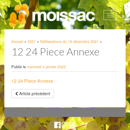
Afficher
la
navigatio
Accueil
»
2021
»
Délibérations du 16 décembre 2021
»
12 24 Piece Annexe
Publié le
mercredi 4 janvier 2023
12 24 Piece Annexe
Article précédent