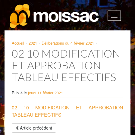
Afficher
la
navigatio
Accueil
»
2021
»
Déliberations du 4 février 2021
»
02 10 MODIFICATION
ET APPROBATION
TABLEAU EFFECTIFS
Publié le
jeudi 11 février 2021
02 10 MODIFICATION ET APPROBATION
TABLEAU EFFECTIFS
Article précédent