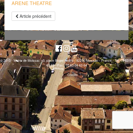
ARENE THEATRE
Article précédent
© 2015 - Mairie de Moissac - 3, place Roger Delthil - 82200 Moissac - France - Tél. 05 63 04
63 63 - Fax : 05 63 04 63 64
Crédits