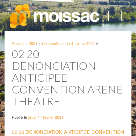
Afficher
la
navigatio
Accueil
»
2021
»
Déliberations du 4 février 2021
»
02 20
DENONCIATION
ANTICIPEE
CONVENTION ARENE
THEATRE
Publié le
jeudi 11 février 2021
02 20 DENONCIATION ANTICIPEE CONVENTION