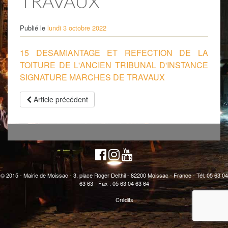
TRAVAUX
Publié le
lundi 3 octobre 2022
15 DESAMIANTAGE ET REFECTION DE LA
TOITURE DE L'ANCIEN TRIBUNAL D'INSTANCE
SIGNATURE MARCHES DE TRAVAUX
Article précédent
© 2015 - Mairie de Moissac - 3, place Roger Delthil - 82200 Moissac - France - Tél. 05 63 04
63 63 - Fax : 05 63 04 63 64
Crédits