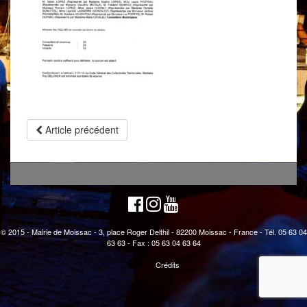
Article précédent
© 2015 - Mairie de Moissac - 3, place Roger Delthil - 82200 Moissac - France - Tél. 05 63 04
63 63 - Fax : 05 63 04 63 64
Crédits