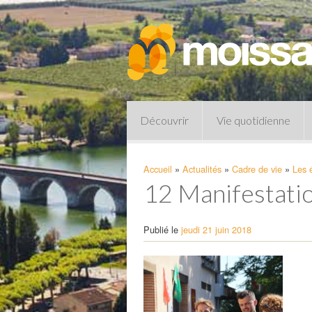
Découvrir
Vie quotidienne
Accueil
»
Actualités
»
Cadre de vie
»
Les 
12 Manifestati
Publié le
jeudi 21 juin 2018
Pharmacies de garde