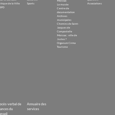
Moissac
itique de la Ville
Sports
Associations
Le musée
SPD
Centre de
documentation
Archives
municipales
Chemins de Saint-
Jacques de
Compostelle
Moissac : ville de
Justes ?
Organum Cirma
Tourisme
ocès-verbal de
Annuaire des
ances du
services
nseil