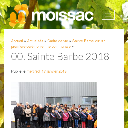
Afficher
la
navigatio
Accueil
»
Actualités
»
Cadre de vie
»
Sainte Barbe 2018 :
première cérémonie intercommunale
»
00. Sainte Barbe 2018
Publié le
mercredi 17 janvier 2018