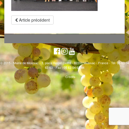
Article précédent
© 2015 - Mairie de Moissac - 3, place Roger Delthil - 82200 Moissac - France - Tél. 05 63 04
63 63 - Fax : 05 63 04 63 64
Crédits