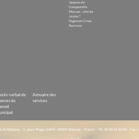
Jacques de
Compostelle
Moissac : ville de
Justes ?
Organum Cirma
Tourisme
ocès-verbal de
Annuaire des
ances du
services
nseil
nicipal
e de Moissac - 3, place Roger Delthil - 82200 Moissac - France - Tél. 05 63 04 63 63 - Fax :