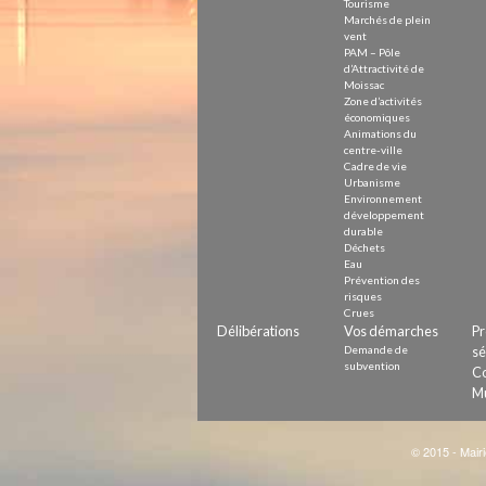
Tourisme
Marchés de plein
vent
PAM – Pôle
d’Attractivité de
Moissac
Zone d’activités
économiques
Animations du
centre-ville
Cadre de vie
Urbanisme
Environnement
développement
durable
Déchets
Eau
Prévention des
risques
Crues
Délibérations
Vos démarches
Pr
Demande de
sé
subvention
Co
Mu
© 2015 - Mairi