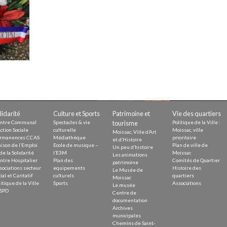
Demande
Demande 
Appels à
issac
lidarité
Culture et Sports
Patrimoine et
Vie des quartiers
ntre Communal
Spectacles & vie
tourisme
Politique de la Ville :
ction Sociale
culturelle
Moissac, ville
Moissac, Ville d’Art
rmanences CCAS
Médiathèque
prioritaire
et d’Histoire
ison de l’Emploi
Ecole de musique –
Plan de ville de
Un peu d’histoire
de la Solidarité
l’E3M
Moissac
Les animations
ntre Hospitalier
Plan des
Comités de Quartier
 durable
patrimoine
sociations secteur
equipements
Histoire des
Le Musée de
ial et Caritatif
culturels
quartiers
Moissac
itique de la Ville
Sports
Associations
Le musée
SPD
Centre de
documentation
Archives
municipales
Chemins de Saint-