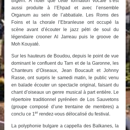
Bigerri. A noter que cette formation vocale s’est
aussi produite à l’Ehpad et avec l’ensemble
Organum au sein de l’abbatiale. Les Roms des
Foins et la chorale l’Ebranleuse ont occupé la
scène avant d’écouter le
jazz pétri de soul du
légendaire crooner Al Jarreau puis le groove de
Moh Kouyaté.
Sur les hauteurs de Boudou, depuis le point de vue
dominant le confluent du Tarn et de la Garonne, les
Chanteurs d’Oiseaux, Jean Boucault et Johnny
Rasse, ont surpris le samedi matin, le public venu
en balade écouter un spectacle original, faisant du
chant d’oiseaux un genre musical à part entière. Le
répertoire traditionnel pyrénéen de Los Sauvetons
(groupe composé d’une trentaine de membres) a
er
conclu ce 1
rendez-vous délocalisé du festival.
La polyphonie bulgare a cappella des Balkanes, la