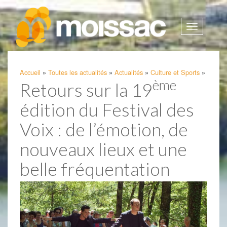
Afficher
la
navigatio
Accueil
»
Toutes les actualités
»
Actualités
»
Culture et Sports
»
ème
Retours sur la 19
édition du Festival des
Voix : de l’émotion, de
nouveaux lieux et une
belle fréquentation