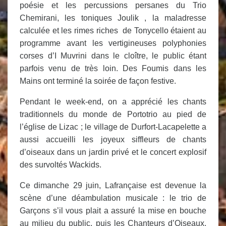
poésie et les percussions persanes du Trio
Chemirani, les toniques Joulik , la maladresse
calculée et les rimes riches de Tonycello étaient au
programme avant les vertigineuses polyphonies
corses d’I Muvrini dans le cloître, le public étant
parfois venu de très loin. Des Foumis dans les
Mains ont terminé la soirée de façon festive.
Pendant le week-end, on a apprécié les chants
traditionnels du monde de Portotrio au pied de
l’église de Lizac ; le village de Durfort-Lacapelette a
aussi accueilli les joyeux siffleurs de chants
d’oiseaux dans un jardin privé et le concert explosif
des survoltés Wackids.
Ce dimanche 29 juin, Lafrançaise est devenue la
scène d’une déambulation musicale : le trio de
Garçons s’il vous plait a assuré la mise en bouche
au milieu du public, puis les Chanteurs d’Oiseaux,