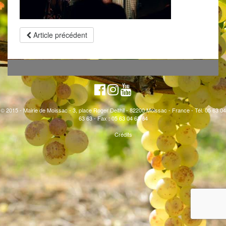
Article précédent
© 2015 - Mairie de Moissac - 3, place Roger Delthil - 82200 Moissac - France - Tél. 05 63 04
63 63 - Fax : 05 63 04 63 64
Crédits