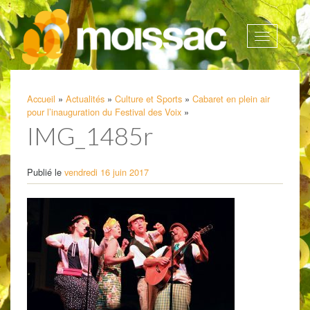
Afficher
la
navigatio
Accueil
»
Actualités
»
Culture et Sports
»
Cabaret en plein air
pour l’inauguration du Festival des Voix
»
IMG_1485r
Publié le
vendredi 16 juin 2017