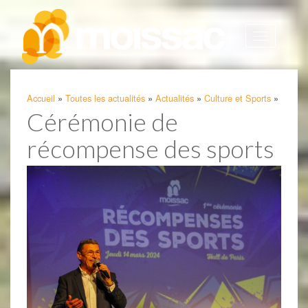
Afficher
la
navigatio
Accueil
»
Toutes les actualités
»
Actualités
»
Culture et Sports
»
Cérémonie de
récompense des sports