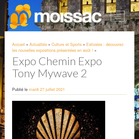
Afficher
la
navigatio
Accueil
»
Actualités
»
Culture et Sports
»
Estivales : découvrez
les nouvelles expositions présentées en août !
»
Expo Chemin Expo
Tony Mywave 2
Publié le
mardi 27 juillet 2021