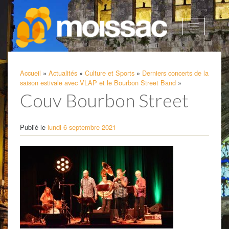
Afficher
la
navigatio
Accueil
»
Actualités
»
Culture et Sports
»
Derniers concerts de la
saison estivale avec VLAP et le Bourbon Street Band
»
Couv Bourbon Street
Publié le
lundi 6 septembre 2021